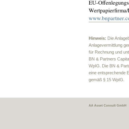
EU-Offenlegungsv
Wertpapierfirma/
www.bnpartner.c
Hinweis:
Die Anlageb
Anlagevermittlung ge
für Rechnung und unt
BN & Partners Capita
WpIG. Die BN & Partn
eine entsprechende Er
gemäß § 15 WpIG.
AA Asset Consult GmbH